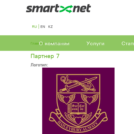
RU
EN
KZ
О компании
Услуги
Стат
Главная
Партнер 7
Партнер 7
Логотип: