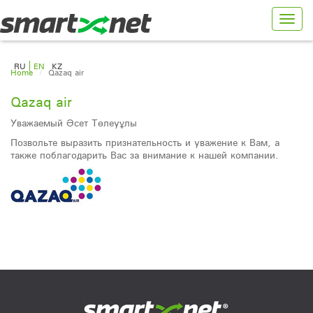
Toggl
navig
RU
EN
KZ
Home
Qazaq air
Qazaq air
Уважаемый Әсет Төлеуұлы
Позвольте выразить признательность и уважение к Вам, а
также поблагодарить Вас за внимание к нашей компании.